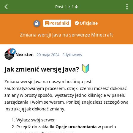
Post
1
z
1
Poradniki
Oficjalne
Zmiana wersji Java na serwerze Minecraft
Nexisten
20 maja 2024
Edytowany
Jak zmienić wersję Java?
Zmiana wersji Java na naszym hostingu jest
zautomatyzowanym procesem, dzięki czemu możesz dokonać
zmiany w prosty sposób, wystarczy jedno kliknięcie w panelu
zarządzania Twoim serwerem. Poniżej znajdziesz szczegółową
instrukcję jak dokonać zmiany.
Wyłącz swój serwer
Przejdź do zakładki
Opcje uruchamiania
w panelu